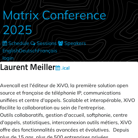
Skip to main content
Matrix Conference
2025
Schedule
Sessions
Speakers
English
Deutsch
Français
•
login
Laurent Meiller
.ical
Avencall est l'éditeur de XiVO, la première solution open
source et française de téléphonie IP, communications
unifiées et centre d'appels. Scalable et interopérable, XiVO
facilite la collaboration au sein de l'entreprise.
Outils collaboratifs, gestion d'accueil, softphonie, centre
d'appels, statistiques, interconnexion outils métiers, XiVO
offre des fonctionnalités avancées et évolutives. Depuis
plus de 15 ans, plus de 500 entreprises privées,